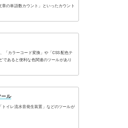
文章の単語数カウント」といったカウント
ー」、「カラーコード変換」や「CSS 配色テ
集などであると便利な色関連のツールがあり
ツール
「トイレ流水音発生装置」などのツールが