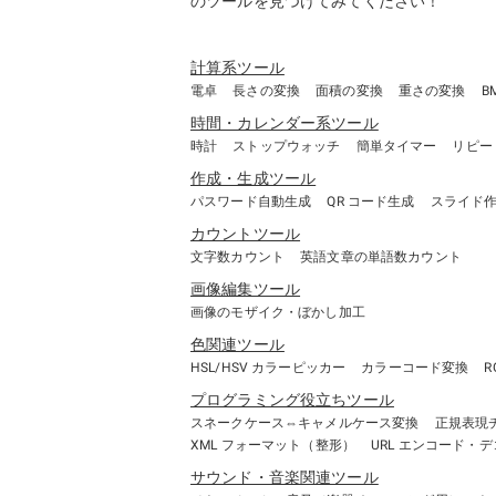
のツールを見つけてみてください！
2019/12/12
「
HSL/HSV カラー
2019/12/10
「
トイレ流水音発生
2019/12/08
「
プチプチくん潰し
計算系ツール
電卓
2019/12/06
長さの変換
面積の変換
「
ビンゴカード
重さの変換
」ツ
B
2019/12/04
「
ビンゴゲーム
」ツ
時間・カレンダー系ツール
時計
ストップウォッチ
簡単タイマー
リピー
2019/12/02
「
ポモドーロ・テク
作成・生成ツール
2019/11/30
「
土曜日まであと何
パスワード自動生成
QR コード生成
スライド
2019/11/28
「
コピー用の各種時
カウントツール
2019/11/26
「
正規表現チェッカ
文字数カウント
英語文章の単語数カウント
2019/11/24
「
スライド作成（簡
画像編集ツール
2019/11/22
「
文字数カウント
」
画像のモザイク・ぼかし加工
2019/11/20
「
CSS 配色テスター
色関連ツール
2019/11/18
当サイトがオープン
HSL/HSV カラーピッカー
カラーコード変換
R
プログラミング役立ちツール
スネークケース⇔キャメルケース変換
正規表現
XML フォーマット（整形）
URL エンコード・
サウンド・音楽関連ツール