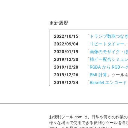
更新履歴
2022/10/15
「
トランプ数珠つな
2022/09/04
「
リピートタイマー
2020/01/19
「
画像のモザイク・
2019/12/30
「
柿ピー配合シミュ
2019/12/28
「
RGBA から RGB 
2019/12/26
「
BMI 計算
」ツール
2019/12/24
「
Base64 エンコー
2019/12/22
「
音叉（楽器チュー
2019/12/20
「
バイナリエディタ
2019/12/18
「
メトロノーム
」ツ
2019/12/16
「
英語文章の単語数
お便利ツール.com は、日常や何かの作
2019/12/14
「
簡単タイマー
」ツ
様々な場面で使用できる便利なツールを各