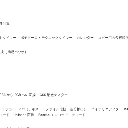
ピッカー
」ツールを追加しました。
装置
」ツールを追加しました。
」ツールを追加しました。
ールを追加しました。
MI 計算
ールを追加しました。
トタイマー
ポモドーロ・テクニックタイマー
カレンダー
コピー用の各種時
ニックタイマー
」ツールを追加しました。
日？
」ツールを追加しました。
作成（簡易パワポ）
間フォーマット
」ツールを追加しました。
ー
」ツールを追加しました。
易パワポ）
」ツールを追加しました。
ツールを追加しました。
」ツールを追加しました。
しました。
GBA から RGB への変換
CSS 配色テスター
チェッカー
diff（テキスト・ファイル比較・差分抽出）
バイナリエディタ
J
デコード
Unicode 変換
Base64 エンコード・デコード