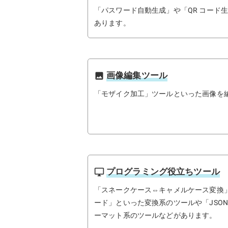
「パスワード自動生成」や「QR コード
あります。
画像編集ツール
image
「モザイク加工」ツールといった画像を
プログラミング役立ちツール
desktop_windows
「スネークケース⇔キャメルケース変換」
ード」といった変換系のツールや「JSO
ーマット系のツールなどがあります。