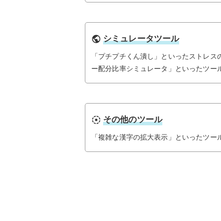
シミュレータツール
public
「プチプチくん潰し」といったストレス
ー配分比率シミュレータ」といったツー
その他のツール
filter_tilt_shift
「複雑な漢字の拡大表示」といったツー