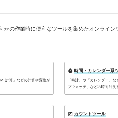
常や何かの作業時に便利なツールを集めたオンライ
時間・カレンダー系
timer
MI 計算」などの計算や変換が
「時計」や「カレンダー」な
プウォッチ」などの時間計測
カウントツール
iso