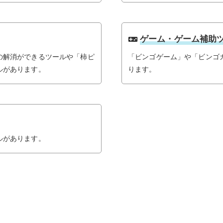
ゲーム・ゲーム補助
videogame_asset
の解消ができるツールや「柿ピ
「ビンゴゲーム」や「ビンゴ
ルがあります。
ります。
ルがあります。