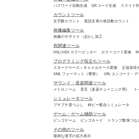
パスワード自動生成
QR コード生成
スライド
カウントツール
文字数カウント
英語文章の単語数カウント
画像編集ツール
画像のモザイク・ぼかし加工
色関連ツール
HSL/HSV カラーピッカー
カラーコード変換
R
プログラミング役立ちツール
スネークケース⇔キャメルケース変換
正規表現
XML フォーマット（整形）
URL エンコード・
サウンド・音楽関連ツール
メトロノーム
音叉（楽器チューニング用）
ト
シミュレータツール
プチプチ君つぶし
柿ピー配合シミュレータ
ゲーム・ゲーム補助ツール
ビンゴゲーム
ビンゴカード
トランプ数珠つな
その他のツール
複雑な漢字の拡大表示