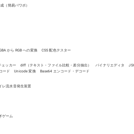
作成（簡易パワポ）
GBA から RGB への変換
CSS 配色テスター
チェッカー
diff（テキスト・ファイル比較・差分抽出）
バイナリエディタ
J
デコード
Unicode 変換
Base64 エンコード・デコード
イレ流水音発生装置
ぎゲーム