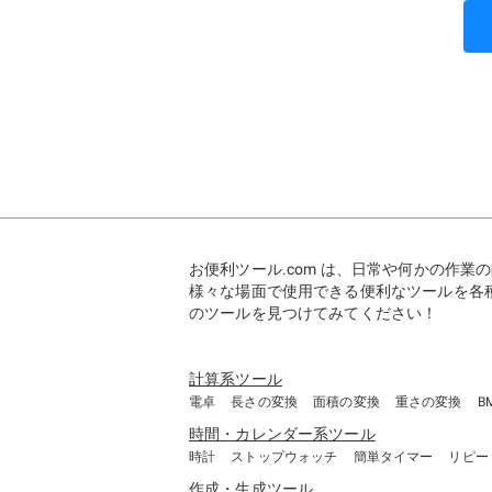
お便利ツール.com は、日常や何かの作
様々な場面で使用できる便利なツールを各
のツールを見つけてみてください！
計算系ツール
電卓
長さの変換
面積の変換
重さの変換
B
時間・カレンダー系ツール
時計
ストップウォッチ
簡単タイマー
リピー
作成・生成ツール